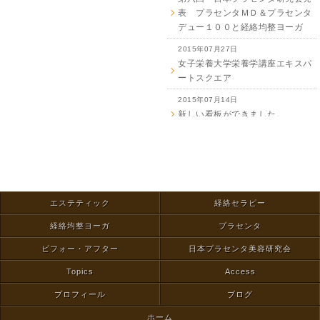
表 プラセンタＭＤ＆プラセンタ
デュー１００と経絡均整ヨーガ
2015年07月27日
女子栄養大学栄養学講座エキスパ
ートスクエア
2015年07月14日
新しい看板ができました。
2015年07月12日
行田の古代蓮の里公園に行ってき
ました。
2015年06月29日
ヨーガ in 有栖川公園
エステティック
経絡セラピー
2015年05月25日
経絡均整ヨーガ
プラセンタ
経絡均整ヨーガ 男性
ビフォー・アフター
日本プラセンタ美容研究会
2015年05月18日
Topics
Access
エステとプラセンタMDの併用
プロフィール
ブログ
2015年05月17日
女子栄養大学 セミナー
ホーム